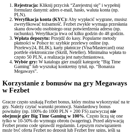
Rejestracja:
Kliknij przycisk “Zarejestruj się” i wypełnij
formularz danymi: adres e-mail, hasło, waluta konta (np.
PLN).
Weryfikacja konta (KYC):
Aby wypłacić wygrane, musisz
zweryfikować tożsamość. Fezbet zwykle wymaga przesłania
skanu dowodu osobistego oraz potwierdzenia adresu (np.
rachunku). Weryfikacja trwa od kilku godzin do 48 godzin.
Wpłata depozytu:
Przejdź do kasy. Popularne metody
płatności w Polsce to: szybkie przelewy online (np.
Przelewy24, BLIK), karty płatnicze (Visa/Mastercard) oraz
portfele elektroniczne (Skrill, Neteller). Minimalna wpłata to
często 50 PLN, a realizacja jest natychmiastowa.
Wybór gry:
W katalogu gier znajdź kategorię “Big Time
Gaming” lub wyszukaj konkretny tytuł, np. “Bonanza
Megaways”.
Korzystanie z bonusów na gry Megaways
w Fezbet
Gracze często szukają Fezbet bonus, który można wykorzystać na te
gry. Należy czytać warunki promocji. Standardowy bonus
powitalny (np. 100% do 1000 PLN + 200 FS) zazwyczaj
nie
obejmuje gier Big Time Gaming w 100%
. Często liczą się one
tylko w 10-50% do wymogu obrotu (wagering). Przed aktywacją
Fezbet promo code sprawdź regulamin. Lepszym rozwiązaniem
może być oferta Fezbet no deposit lub Fezbet free spins, jeśli są