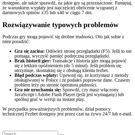
dostępne, ale także sprawdź, na jakie gry są przeznaczone. Pamiętaj,
że warunkiem wypłaty jest najczęściej obrócenie wygranej z
darmowych spinów x35 lub x40 w ciągu 7 dni.
Rozwiązywanie typowych problemów
Podczas gry mogą pojawić się drobne trudności. Oto jak sobie z
nimi poradzić:
Gra się zacina:
Odśwież stronę przeglądarki (F5). Jeśli to nie
pomaga, wyczyść pamięć podręczną przeglądarki.
Brak historii gier:
Transakcje i historia gier mogą pojawić
się z lekkim opóźnieniem (do 5 minut). Jeśli problem się
utrzymuje, skontaktuj się z obsługą klienta fezbet.
Błąd podczas wpłaty:
Upewnij się, że korzystasz z metody
obsługiwanej w Polsce i że podałeś poprawne dane. Czasem
problem leży po stronie operatora płatności.
Gra nie uruchamia się:
Sprawdź, czy masz włączony
JavaScript i Adobe Flash Player (jeśli jest wymagany) lub
spróbuj grać w wersji na instant play.
W przypadku poważniejszych problemów, dział pomocy
technicznej Fezbet dostępny jest przez czat na żywo 24/7 lub e-mail.