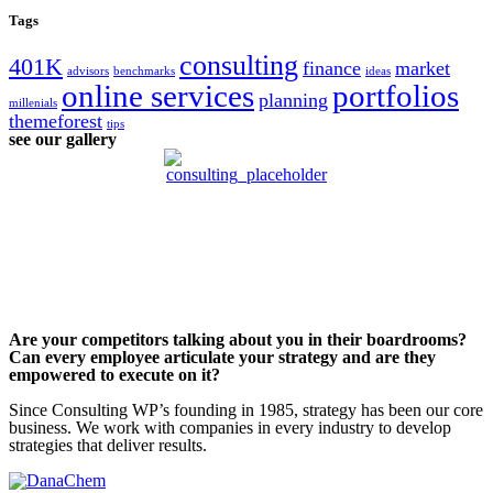
Tags
consulting
401K
finance
market
advisors
benchmarks
ideas
online services
portfolios
planning
millenials
themeforest
tips
see our gallery
Are your competitors talking about you in their boardrooms?
Can every employee articulate your strategy and are they
empowered to execute on it?
Since Consulting WP’s founding in 1985, strategy has been our core
business. We work with companies in every industry to develop
strategies that deliver results.