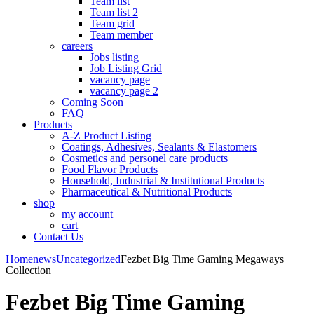
Team list
Team list 2
Team grid
Team member
careers
Jobs listing
Job Listing Grid
vacancy page
vacancy page 2
Coming Soon
FAQ
Products
A-Z Product Listing
Coatings, Adhesives, Sealants & Elastomers
Cosmetics and personel care products
Food Flavor Products
Household, Industrial & Institutional Products
Pharmaceutical & Nutritional Products
shop
my account
cart
Contact Us
Home
news
Uncategorized
Fezbet Big Time Gaming Megaways
Collection
Fezbet Big Time Gaming